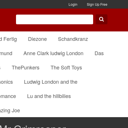
Login
Sign Up Free
d Fertig
Diezone
Schandkranz
dmund
Anne Clark ludwig London
Das
s
ThePunkers
The Soft Toys
onics
Ludwig London and the
omance
Lu and the hillbilies
zing Joe