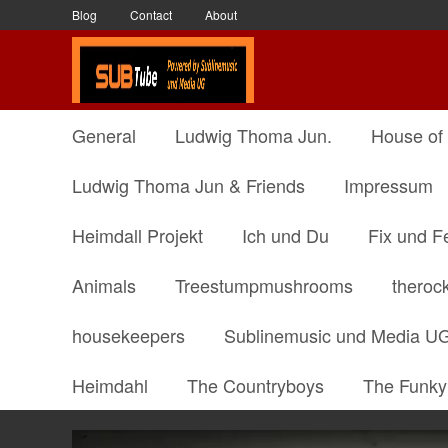
Blog
Contact
About
General
Ludwig Thoma Jun.
House of
Ludwig Thoma Jun & Friends
Impressum
Heimdall Projekt
Ich und Du
Fix und F
Animals
Treestumpmushrooms
theroc
housekeepers
Sublinemusic und Media U
Heimdahl
The Countryboys
The Funky