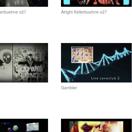
llerbuehne o27
Alright Kellerbuehne o27
Gambler