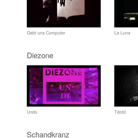
Gebt uns Computer
La Luna
Diezone
Undo
Tdotd
Schandkranz