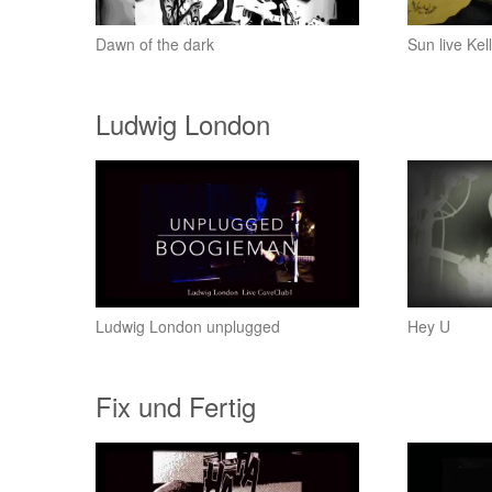
Dawn of the dark
Sun live Ke
Ludwig London
Ludwig London unplugged
Hey U
Fix und Fertig