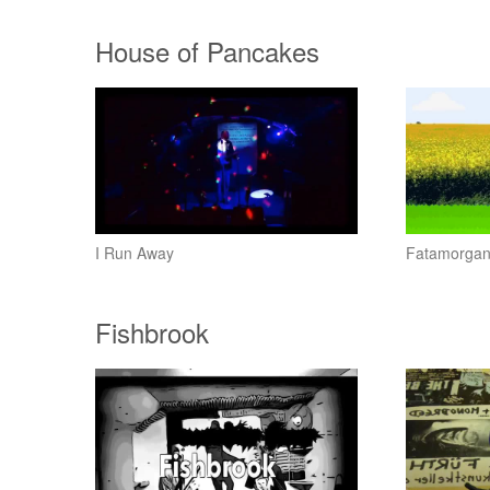
House of Pancakes
I Run Away
Fatamorga
Fishbrook