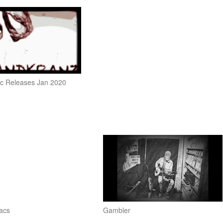
c Releases Jan 2020
acs
Gambler