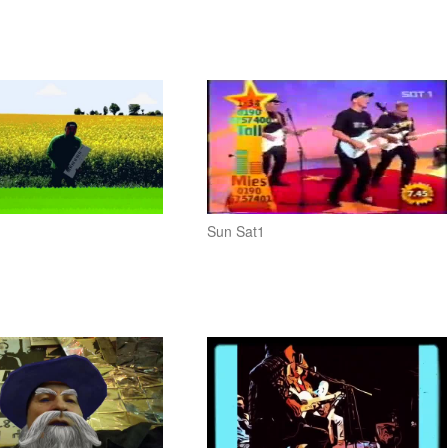
n
Sun Sat1