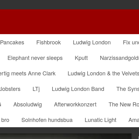
 Pancakes
Fishbrook
Ludwig London
Fix un
Elephant never sleeps
Kputt
Narzissandgol
ertig meets Anne Clark
Ludwig London & the Velvet
klobsters
LTj
Ludwig London Band
The Syns
G
Absoludwig
Afterworkkonzert
The New R
 bro
Solnhofen hundsbua
Lunatic Light
Ama