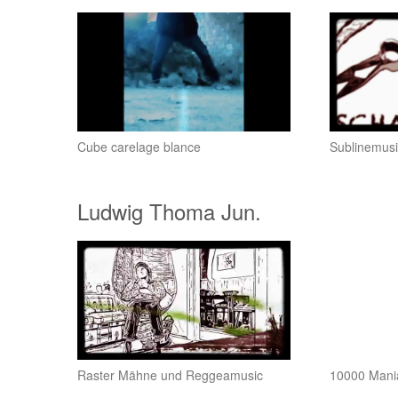
Cube carelage blance
Sublinemusi
Ludwig Thoma Jun.
Raster Mähne und Reggeamusic
10000 Mani