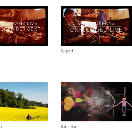
Sigurd
e
Islolation