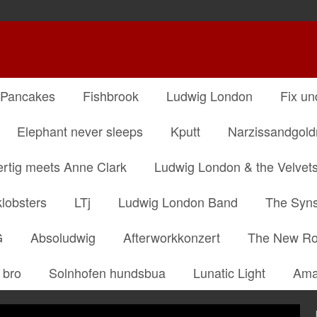
 Pancakes
Fishbrook
Ludwig London
Fix un
Elephant never sleeps
Kputt
Narzissandgol
ertig meets Anne Clark
Ludwig London & the Velvet
klobsters
LTj
Ludwig London Band
The Syns
G
Absoludwig
Afterworkkonzert
The New R
 bro
Solnhofen hundsbua
Lunatic Light
Ama