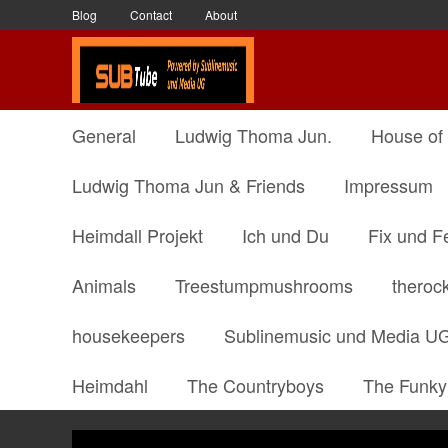
Blog
Contact
About
General
Ludwig Thoma Jun.
House of
Ludwig Thoma Jun & Friends
Impressum
Heimdall Projekt
Ich und Du
Fix und F
Animals
Treestumpmushrooms
theroc
housekeepers
Sublinemusic und Media U
Heimdahl
The Countryboys
The Funky