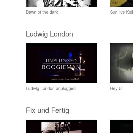
Dawn of the dark
Sun live Ke
Ludwig London
Ludwig London unplugged
Hey U
Fix und Fertig