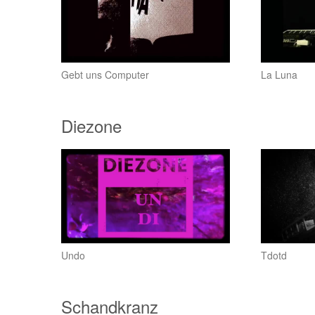
Gebt uns Computer
La Luna
Diezone
Undo
Tdotd
Schandkranz