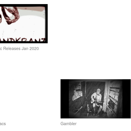
c Releases Jan 2020
acs
Gambler