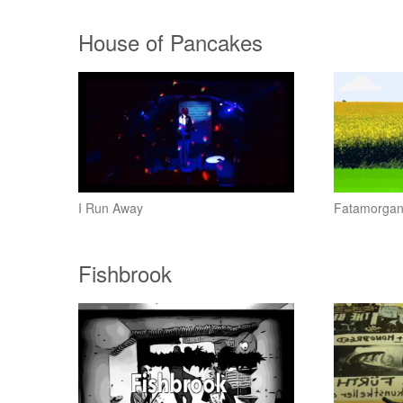
House of Pancakes
I Run Away
Fatamorga
Fishbrook