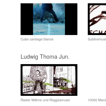
Cube carelage blance
Sublinemusi
Ludwig Thoma Jun.
Raster Mähne und Reggeamusic
10000 Mani