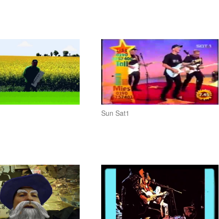
n
Sun Sat1