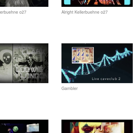
llerbuehne o27
Alright Kellerbuehne o27
Gambler