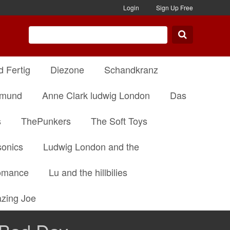
Login
Sign Up Free
d Fertig
Diezone
Schandkranz
dmund
Anne Clark ludwig London
Das
s
ThePunkers
The Soft Toys
onics
Ludwig London and the
omance
Lu and the hillbilies
zing Joe