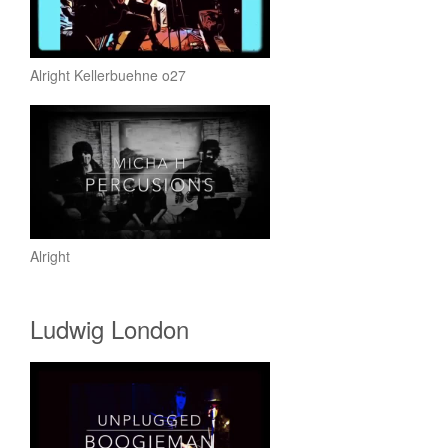
Alright Kellerbuehne o27
Alright
Ludwig London