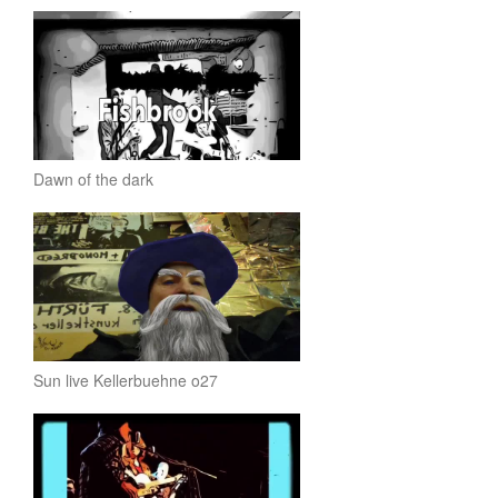
Dawn of the dark
Sun live Kellerbuehne o27