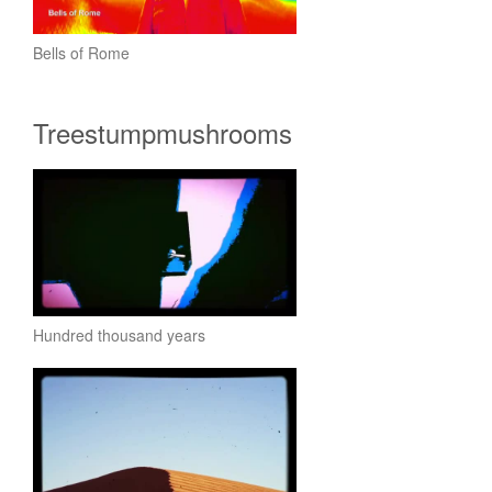
Bells of Rome
Treestumpmushrooms
Hundred thousand years