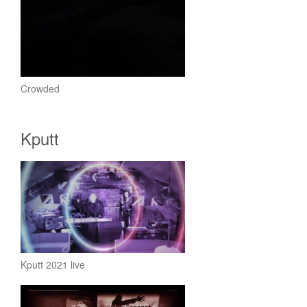
Crowded
Kputt
Kputt 2021 live