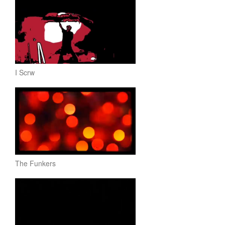
I Scrw
The Funkers