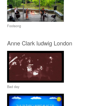
Foolsong
Anne Clark ludwig London
Bad day