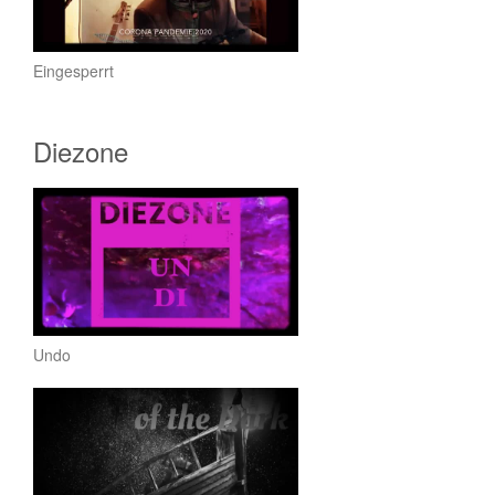
Eingesperrt
Diezone
Undo