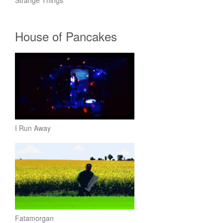
Strange Things
House of Pancakes
I Run Away
Fatamorgan