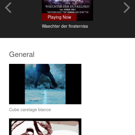
Playing Now
Waechter der finsterniss
General
Cube carelage blance