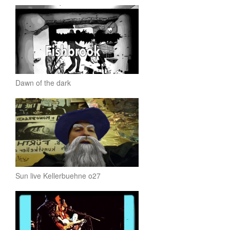
Dawn of the dark
Sun live Kellerbuehne o27