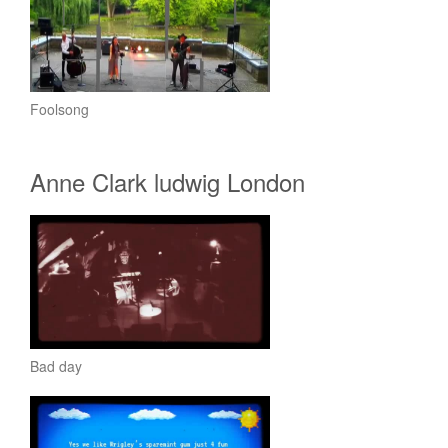
Foolsong
Anne Clark ludwig London
Bad day