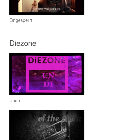
Eingesperrt
Diezone
Undo