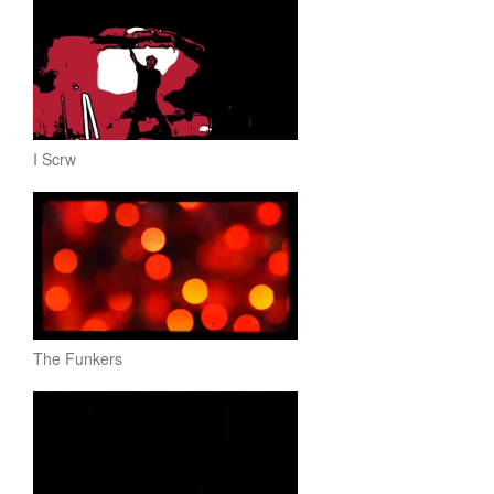
I Scrw
The Funkers