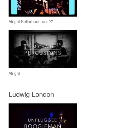
Alright Kellerbuehne o27
Alright
Ludwig London