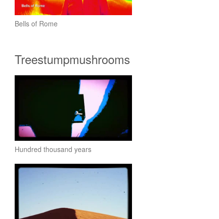
Bells of Rome
Treestumpmushrooms
Hundred thousand years