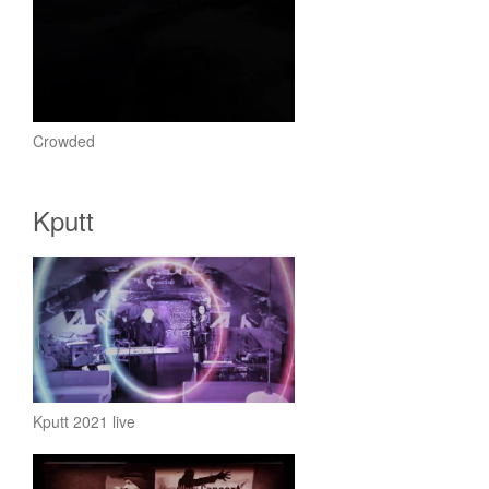
Crowded
Kputt
Kputt 2021 live