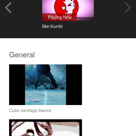
Playing Now
Mei Kumbl
General
Cube carelage blance