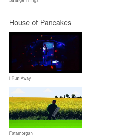
Strange Things
House of Pancakes
I Run Away
Fatamorgan