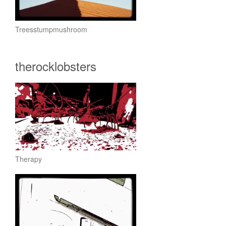
Treesstumpmushroom
therocklobsters
Therapy