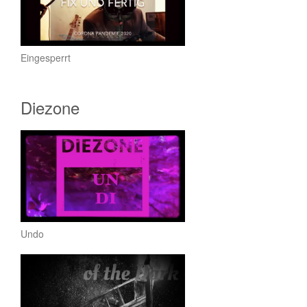
Eingesperrt
Diezone
Undo