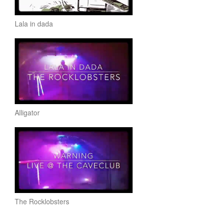
Lala in dada
Alligator
The Rocklobsters