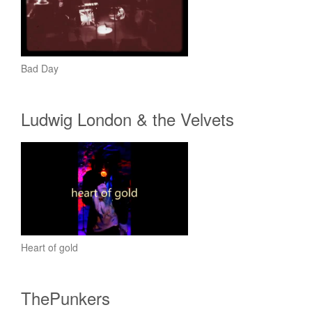
Bad Day
Ludwig London & the Velvets
Heart of gold
ThePunkers