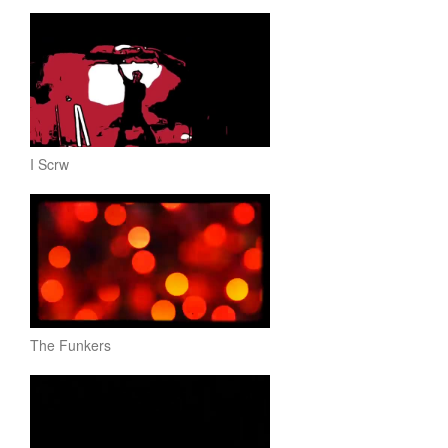
I Scrw
The Funkers