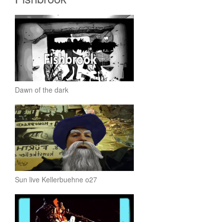
Dawn of the dark
Sun live Kellerbuehne o27