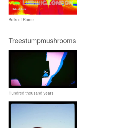
Bells of Rome
Treestumpmushrooms
Hundred thousand years