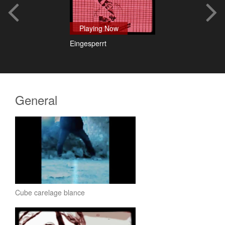
Playing Now
Eingesperrt
General
Cube carelage blance