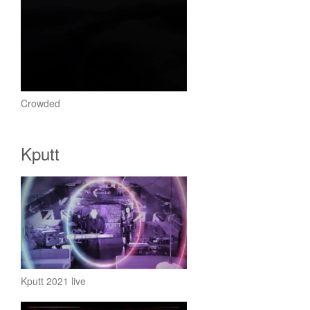
Crowded
Kputt
Kputt 2021 live