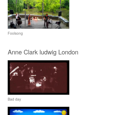
Foolsong
Anne Clark ludwig London
Bad day