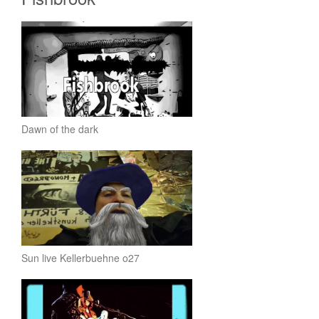
Dawn of the dark
Sun live Kellerbuehne o27