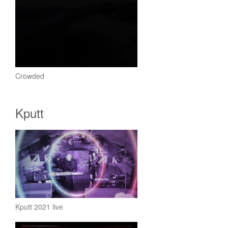
Crowded
Kputt
Kputt 2021 live