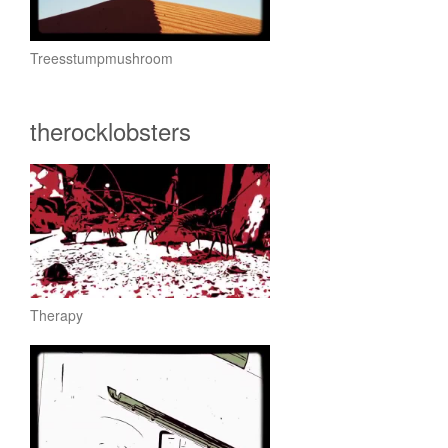
Treesstumpmushroom
therocklobsters
Therapy