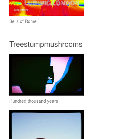
Bells of Rome
Treestumpmushrooms
Hundred thousand years