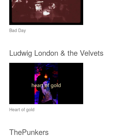
Bad Day
Ludwig London & the Velvets
Heart of gold
ThePunkers