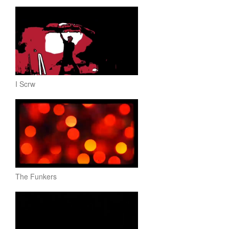
I Scrw
The Funkers