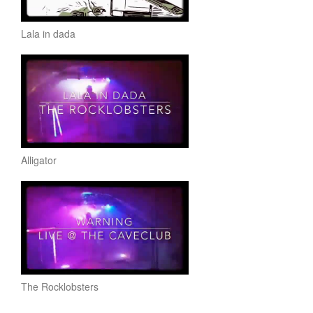
Lala in dada
Alligator
The Rocklobsters