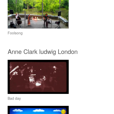
Foolsong
Anne Clark ludwig London
Bad day