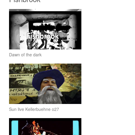
Dawn of the dark
Sun live Kellerbuehne o27