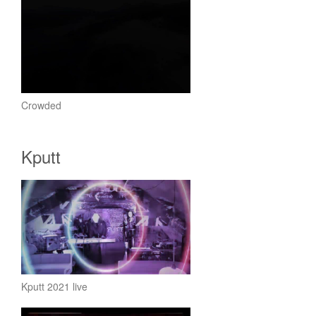
Crowded
Kputt
Kputt 2021 live