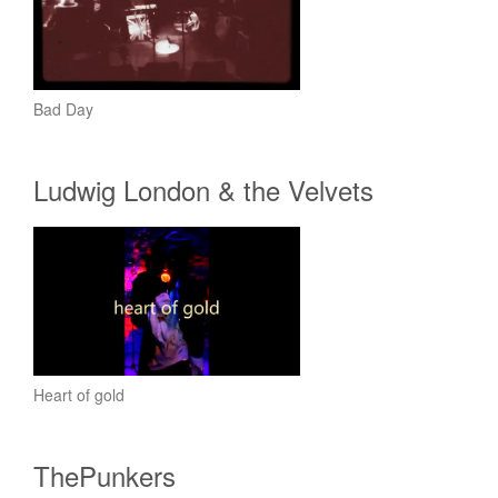
Bad Day
Ludwig London & the Velvets
Heart of gold
ThePunkers