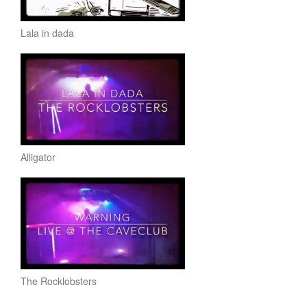
Lala in dada
Alligator
The Rocklobsters