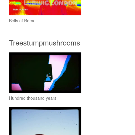
Bells of Rome
Treestumpmushrooms
Hundred thousand years