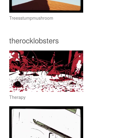
Treesstumpmushroom
therocklobsters
Therapy