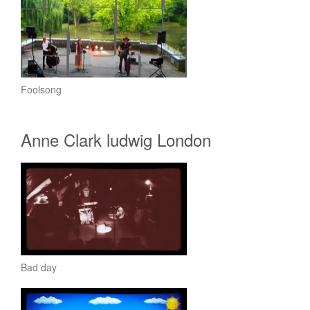
Foolsong
Anne Clark ludwig London
Bad day