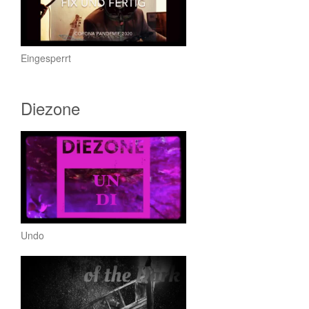
Eingesperrt
Diezone
Undo