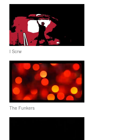
I Scrw
The Funkers