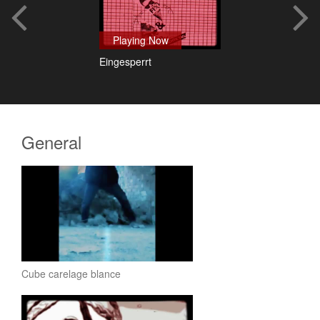
Playing Now
Eingesperrt
General
Cube carelage blance